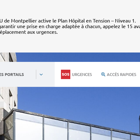
 de Montpellier active le Plan Hôpital en Tension – Niveau 1.
arantir une prise en charge adaptée à chacun, appelez le 15 av
déplacement aux urgences.
URGENCES
ACCÈS RAPIDES
ES PORTAILS