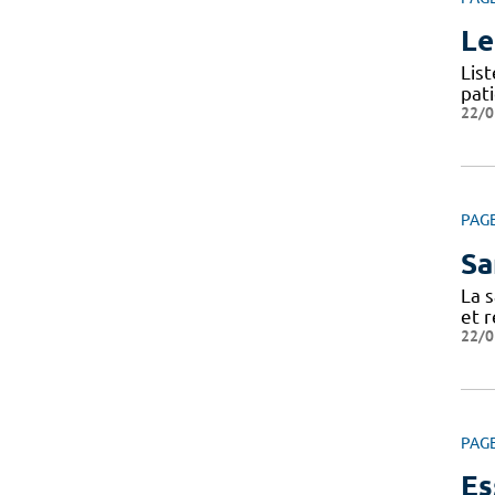
Le
Lis
pat
22/0
PAG
Sa
La s
et r
22/0
PAG
Es