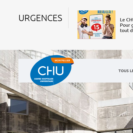
URGENCES
Le CHU
Pour g
tout 
TOUS L