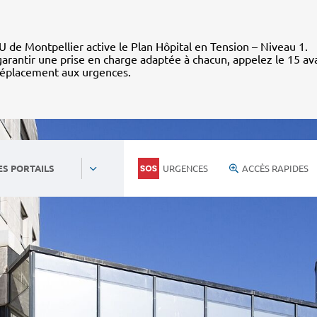
 de Montpellier active le Plan Hôpital en Tension – Niveau 1.
arantir une prise en charge adaptée à chacun, appelez le 15 av
déplacement aux urgences.
URGENCES
ACCÈS RAPIDES
ES PORTAILS