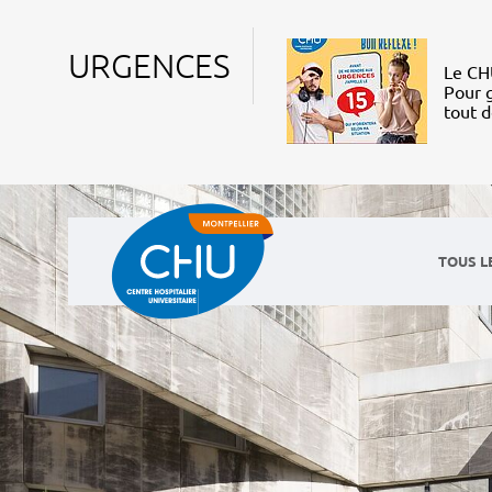
URGENCES
Le CHU
Pour g
tout 
TOUS L