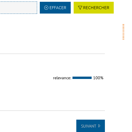
EFFACER
RECHERCHER
relevance:
100%
SUIVANT