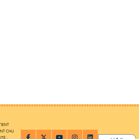
TIENT
ENT CHU
ITÉ :