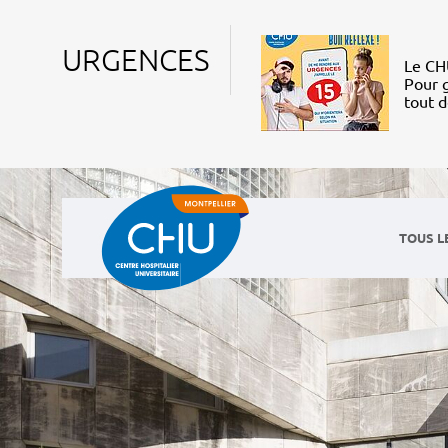
URGENCES
Le CHU
Pour g
tout 
TOUS L