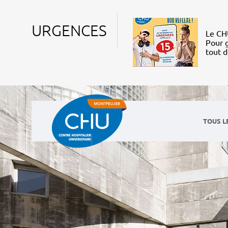
URGENCES
Le CHU
Pour g
tout 
TOUS L