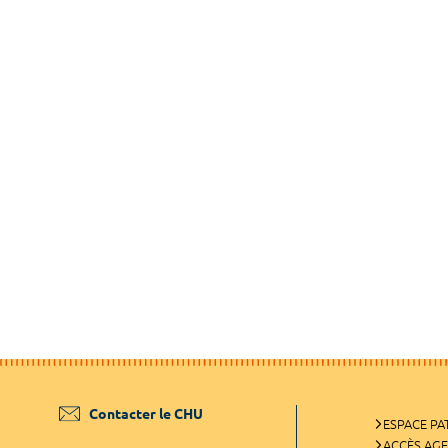
Contacter le CHU
ESPACE PA
ACCÈS AG