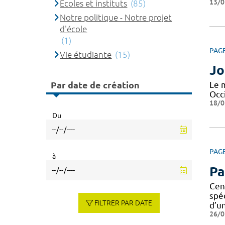
13/0
Ecoles et instituts
(85)
Notre politique - Notre projet
d'école
(1)
PAG
Vie étudiante
(15)
Jo
Par date de création
Le 
Occi
18/0
Du
PAG
à
Pa
Cen
spé
FILTRER PAR DATE
d’u
26/0