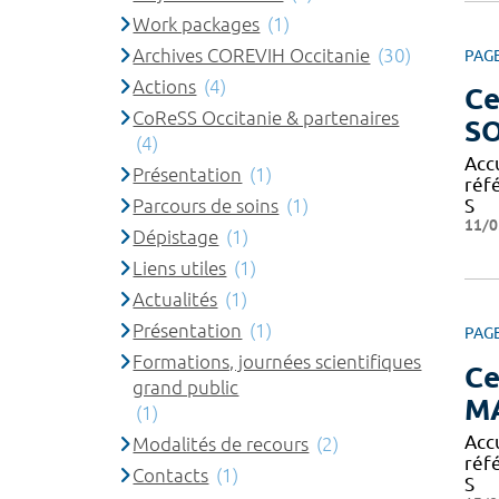
Work packages
(1)
Archives COREVIH Occitanie
(30)
PAG
Actions
(4)
Ce
CoReSS Occitanie & partenaires
S
(4)
Acc
Présentation
(1)
réf
Parcours de soins
(1)
S
11/0
Dépistage
(1)
Liens utiles
(1)
Actualités
(1)
Présentation
(1)
PAG
Formations, journées scientifiques
Ce
grand public
M
(1)
Acc
Modalités de recours
(2)
réf
Contacts
(1)
S