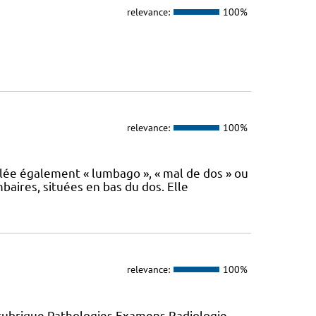
relevance:
100%
relevance:
100%
lée également « lumbago », « mal de dos » ou
baires, situées en bas du dos. Elle
relevance:
100%
 rubrique Pathologies Examens Radiologie