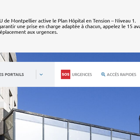
 de Montpellier active le Plan Hôpital en Tension – Niveau 1.
arantir une prise en charge adaptée à chacun, appelez le 15 av
déplacement aux urgences.
URGENCES
ACCÈS RAPIDES
ES PORTAILS