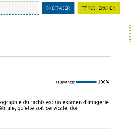
EFFACER
RECHERCHER
relevance:
100%
diographie du rachis est un examen d’imagerie
rale, qu’elle soit cervicale, dor