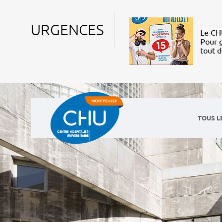
URGENCES
Le CHU
Pour g
tout 
TOUS L