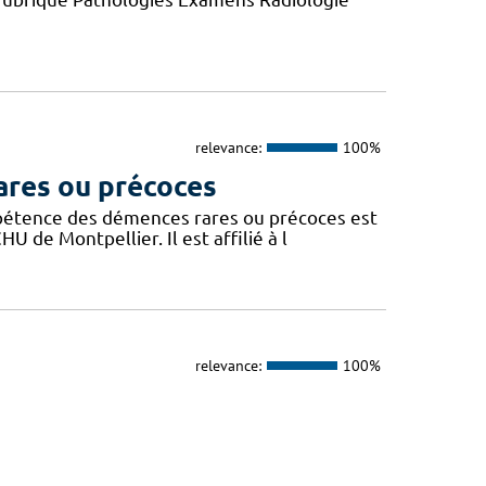
relevance:
100%
ares ou précoces
mpétence des démences rares ou précoces est
U de Montpellier. Il est affilié à l
relevance:
100%