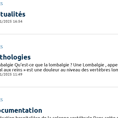
ES
tualités
1/2025 16:54
ES
thologies
balgie Qu’est-ce que la lombalgie ? Une Lombalgie , appe
l aux reins » est une douleur au niveau des vertèbres lom
1/2025 11:49
ES
cumentation
ération hospitalière de la colonne vertébrale Dans cette