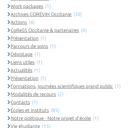
Work packages
(1)
Archives COREVIH Occitanie
(30)
Actions
(4)
CoReSS Occitanie & partenaires
(4)
Présentation
(1)
Parcours de soins
(1)
Dépistage
(1)
Liens utiles
(1)
Actualités
(1)
Présentation
(1)
Formations, journées scientifiques grand public
(1)
Modalités de recours
(2)
Contacts
(1)
Ecoles et instituts
(85)
Notre politique - Notre projet d'école
(1)
Vie étudiante
(15)