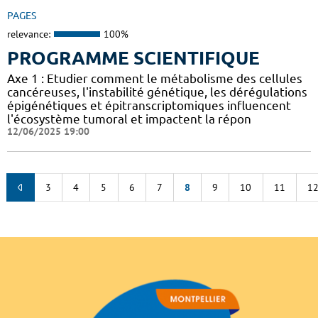
PAGES
relevance:
100%
PROGRAMME SCIENTIFIQUE
Axe 1 : Etudier comment le métabolisme des cellules
cancéreuses, l'instabilité génétique, les dérégulations
épigénétiques et épitranscriptomiques influencent
l'écosystème tumoral et impactent la répon
12/06/2025 19:00
3
4
5
6
7
8
9
10
11
1