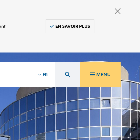
ant
EN SAVOIR PLUS
MENU
FR