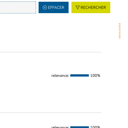
EFFACER
RECHERCHER
relevance:
100%
relevance:
100%