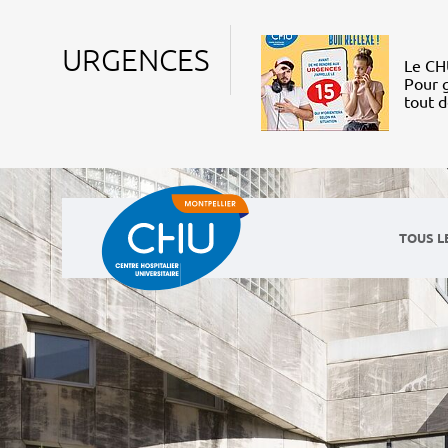
URGENCES
Le CHU
Pour g
tout 
TOUS L