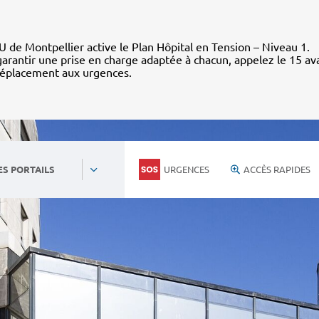
 de Montpellier active le Plan Hôpital en Tension – Niveau 1.
arantir une prise en charge adaptée à chacun, appelez le 15 av
déplacement aux urgences.
URGENCES
ACCÈS RAPIDES
ES PORTAILS