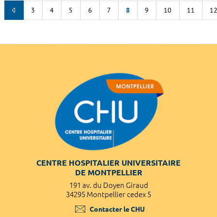
3
4
5
6
7
8
9
10
11
1
CENTRE HOSPITALIER UNIVERSITAIRE
DE MONTPELLIER
191 av. du Doyen Giraud
34295 Montpellier cedex 5
Contacter le CHU