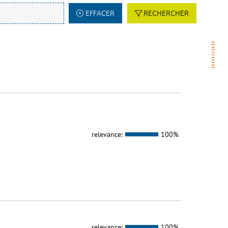
EFFACER
RECHERCHER
relevance:
100%
relevance:
100%