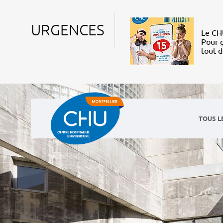
URGENCES
Le CHU
Pour g
tout 
TOUS L