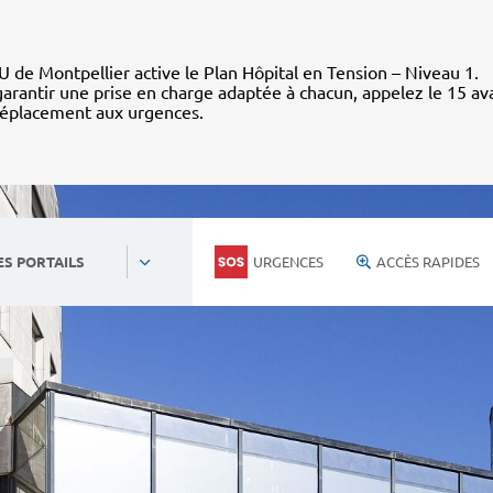
 de Montpellier active le Plan Hôpital en Tension – Niveau 1.
arantir une prise en charge adaptée à chacun, appelez le 15 av
déplacement aux urgences.
URGENCES
ACCÈS RAPIDES
ES PORTAILS