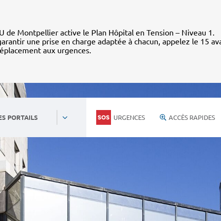
 de Montpellier active le Plan Hôpital en Tension – Niveau 1.
arantir une prise en charge adaptée à chacun, appelez le 15 av
déplacement aux urgences.
URGENCES
ACCÈS RAPIDES
ES PORTAILS