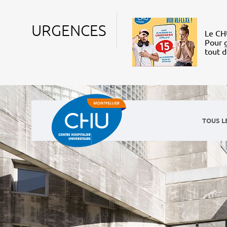
URGENCES
Le CHU
Pour g
tout 
TOUS L