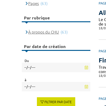
Pages
(63)
PAG
Al
Par rubrique
Le 
de 
18/0
À propos du CHU
(63)
Par date de création
PAG
Fi
Du
Tra
con
18/0
à
PAG
FILTRER PAR DATE