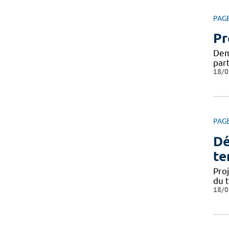
PAG
Pr
Dema
par
18/0
PAG
Dé
te
Pro
du 
18/0