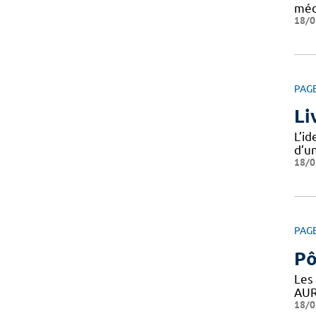
méd
18/0
PAG
Li
L’i
d’un
18/0
PAG
Pô
Les
AUR
18/0