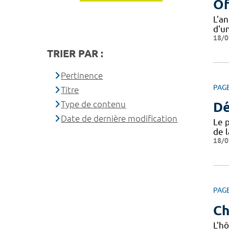
Of
L'a
d'u
18/0
TRIER PAR :
Pertinence
PAG
Titre
Type de contenu
Dé
Date de dernière modification
Le 
de 
18/0
PAG
Ch
L'hô