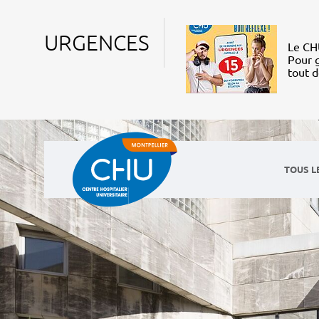
URGENCES
Le CHU
Pour g
tout 
TOUS L