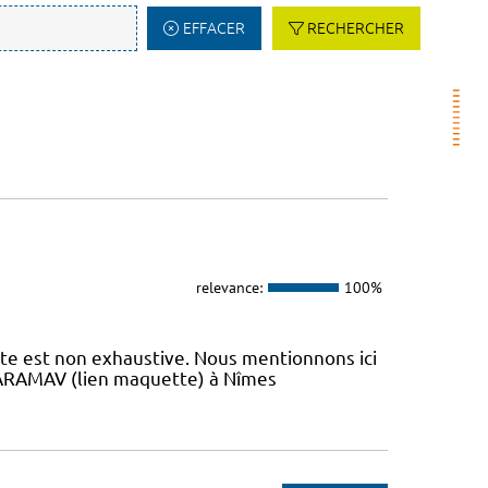
EFFACER
RECHERCHER
relevance:
100%
iste est non exhaustive. Nous mentionnons ici
 L’ARAMAV (lien maquette) à Nîmes