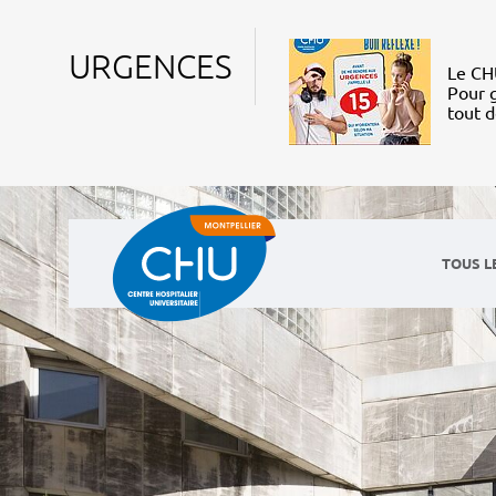
URGENCES
Le CHU
Pour g
tout 
TOUS L