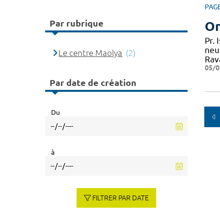
PAG
Par rubrique
Or
Pr.
neu
Le centre Maolya
(2)
Rav
05/0
Par date de création
Du
à
FILTRER PAR DATE