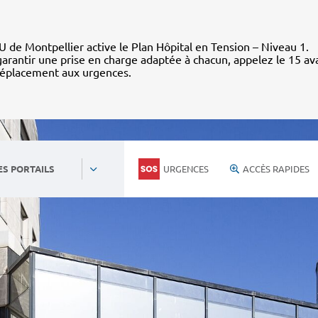
 de Montpellier active le Plan Hôpital en Tension – Niveau 1.
arantir une prise en charge adaptée à chacun, appelez le 15 av
déplacement aux urgences.
URGENCES
ACCÈS RAPIDES
ES PORTAILS