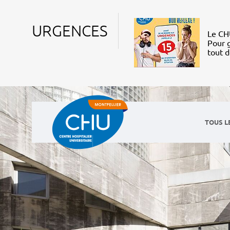
URGENCES
Le CHU
Pour g
tout 
TOUS L