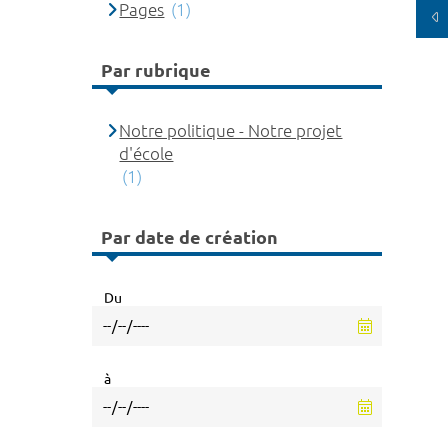
Pages
(1)
Par rubrique
Notre politique - Notre projet
d'école
(1)
Par date de création
Du
à