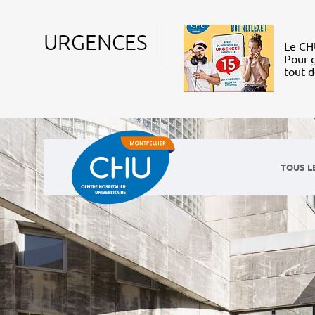
URGENCES
Le CHU
Pour g
tout 
TOUS L