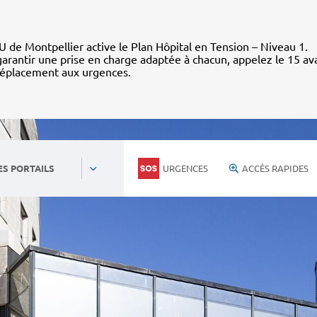
 de Montpellier active le Plan Hôpital en Tension – Niveau 1.
arantir une prise en charge adaptée à chacun, appelez le 15 av
déplacement aux urgences.
URGENCES
ACCÈS RAPIDES
ES PORTAILS