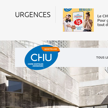
URGENCES
Le CHU
Pour g
tout 
TOUS L