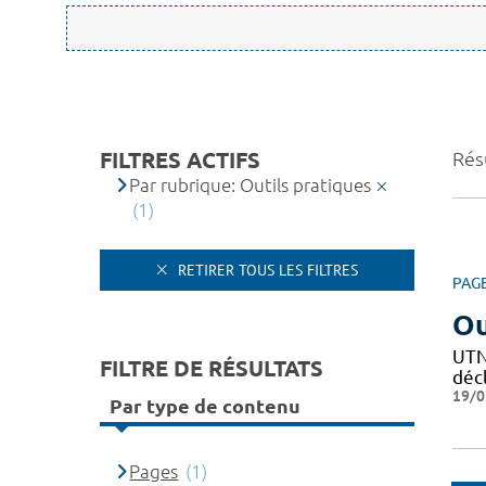
FILTRES ACTIFS
Résu
Par rubrique: Outils pratiques
(1)
RETIRER TOUS LES FILTRES
PAG
Ou
UTN 
FILTRE DE RÉSULTATS
décl
19/0
Par type de contenu
Pages
(1)