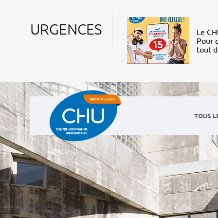
URGENCES
Le CHU
Pour g
tout 
TOUS L