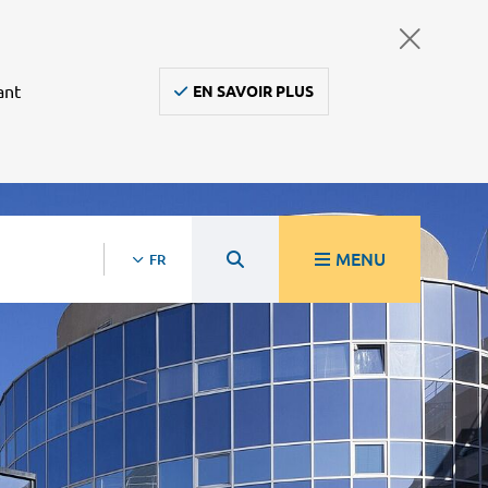
ant
EN SAVOIR PLUS
MENU
FR