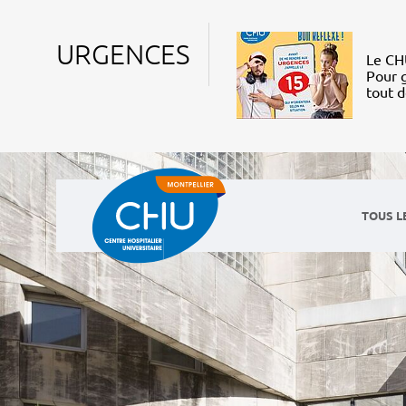
URGENCES
Le CHU
Pour g
tout 
TOUS L