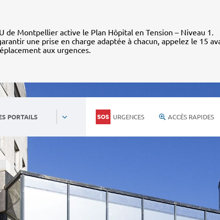
 de Montpellier active le Plan Hôpital en Tension – Niveau 1.
arantir une prise en charge adaptée à chacun, appelez le 15 av
déplacement aux urgences.
URGENCES
ACCÈS RAPIDES
ES PORTAILS