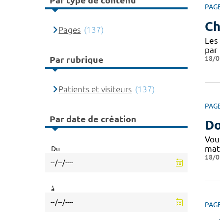
Par type de contenu
PAG
Ch
Pages
(137)
Les 
par 
18/0
Par rubrique
Patients et visiteurs
(137)
PAG
Par date de création
Do
Vou
mate
Du
18/0
à
PAG