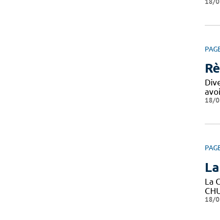
18/0
PAG
Rè
Div
avo
18/0
PAG
La
La C
CHU
18/0