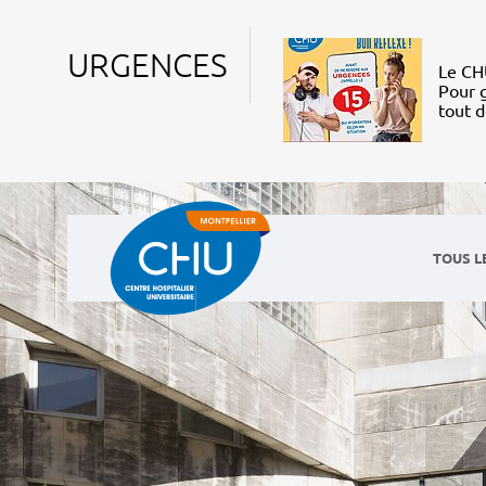
URGENCES
Le CHU
Pour g
tout 
TOUS L