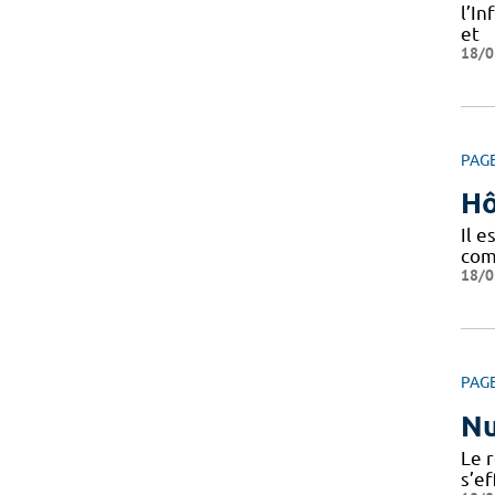
l’I
et
18/0
PAG
Hô
Il 
com
18/0
PAG
Nu
Le r
s’e