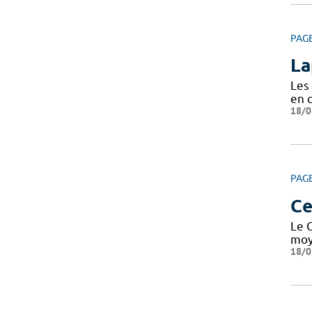
PAG
La
Les 
en c
18/0
PAG
Ce
Le 
moy
18/0