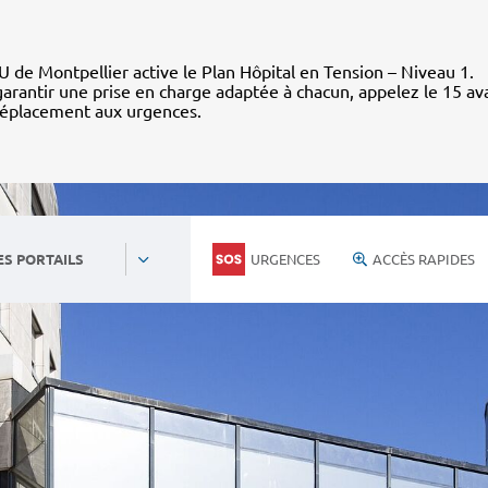
 de Montpellier active le Plan Hôpital en Tension – Niveau 1.
arantir une prise en charge adaptée à chacun, appelez le 15 av
déplacement aux urgences.
URGENCES
ACCÈS RAPIDES
ES PORTAILS