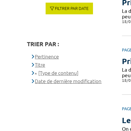
Pr
FILTRER PAR DATE
La 
peut
18/0
TRIER PAR :
PAG
Pertinence
Pr
Titre
La 
[Type de contenu]
peut
18/0
Date de dernière modification
PAG
Le
On 