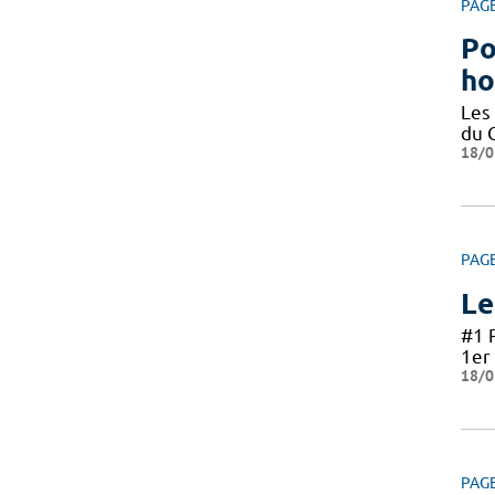
PAG
Po
ho
Les
du 
18/0
PAG
Le
#1 
1er 
18/0
PAG