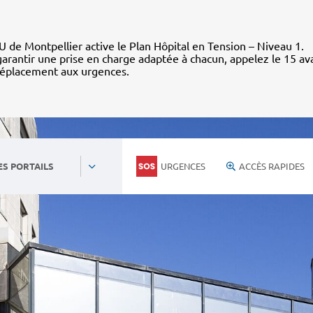
 de Montpellier active le Plan Hôpital en Tension – Niveau 1.
arantir une prise en charge adaptée à chacun, appelez le 15 av
déplacement aux urgences.
URGENCES
ACCÈS RAPIDES
ES PORTAILS