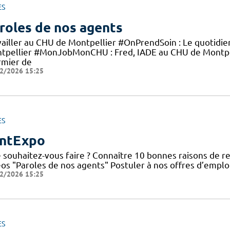
ES
roles de nos agents
vailler au CHU de Montpellier #OnPrendSoin : Le quotidi
tpellier #MonJobMonCHU : Fred, IADE au CHU de Montp
rmier de
2/2026 15:25
ES
ntExpo
 souhaitez-vous faire ? Connaître 10 bonnes raisons de re
éos "Paroles de nos agents" Postuler à nos offres d’emplo
2/2026 15:25
ES