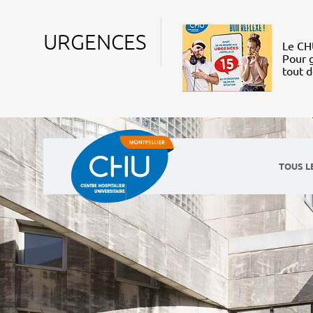
URGENCES
Le CHU
Pour g
tout 
TOUS L