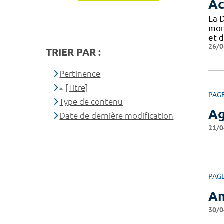
Ac
La 
mon
et d
26/0
TRIER PAR :
Pertinence
[Titre]
PAG
Type de contenu
Ag
Date de dernière modification
21/0
PAG
An
30/0