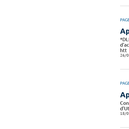
PAG
Ap
*DL
d'a
htt
26/0
PAG
Ap
Con
d’Ut
18/0