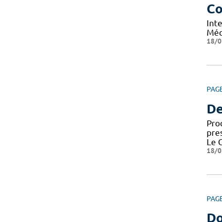
Co
Int
Méd
18/0
PAG
De
Pro
pre
Le 
18/0
PAG
Do