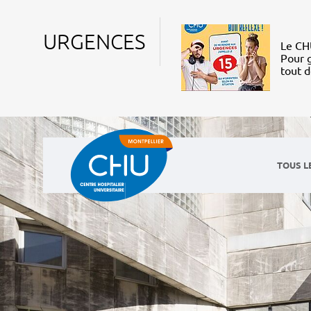
URGENCES
Le CHU
Pour g
tout 
TOUS L