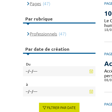
Pages
(47)
PAG
10
Par rubrique
Le 
huma
18/0
Professionnels
(47)
Par date de création
PAG
Ac
Du
Accè
per
08/0
à
PAG
FILTRER PAR DATE