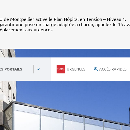
 de Montpellier active le Plan Hôpital en Tension – Niveau 1.
arantir une prise en charge adaptée à chacun, appelez le 15 av
déplacement aux urgences.
URGENCES
ACCÈS RAPIDES
ES PORTAILS