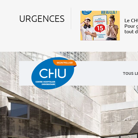
URGENCES
Le CHU
Pour g
tout 
TOUS L