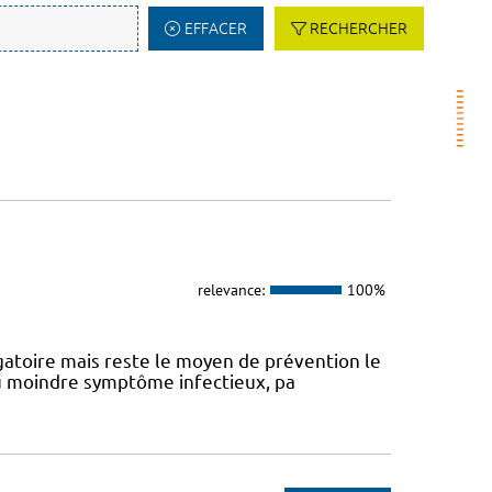
EFFACER
RECHERCHER
relevance:
100%
atoire mais reste le moyen de prévention le
 au moindre symptôme infectieux, pa