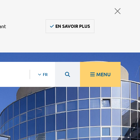
ant
EN SAVOIR PLUS
MENU
FR