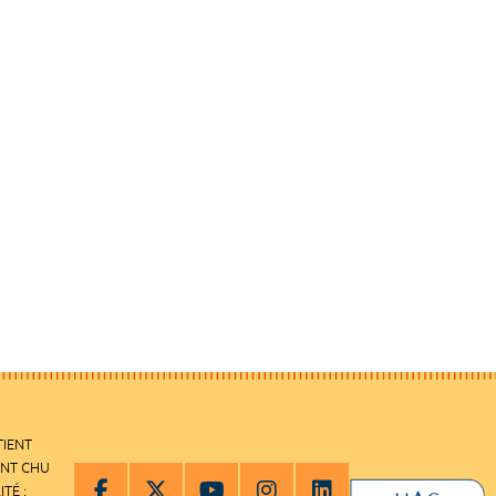
TIENT
ENT CHU
ITÉ :