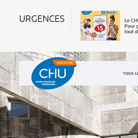
URGENCES
Le CHU
Pour g
tout 
TOUS L