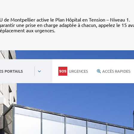
 de Montpellier active le Plan Hôpital en Tension – Niveau 1.
arantir une prise en charge adaptée à chacun, appelez le 15 av
déplacement aux urgences.
URGENCES
ACCÈS RAPIDES
ES PORTAILS