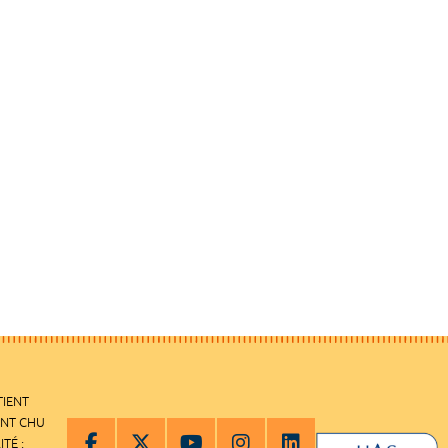
TIENT
ENT CHU
ITÉ :