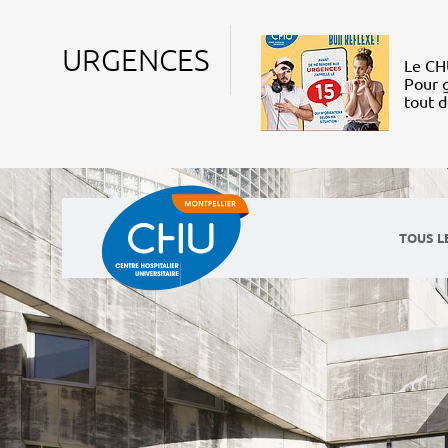
URGENCES
Le CHU
Pour g
tout 
TOUS L