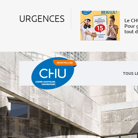
URGENCES
Le CHU
Pour g
tout 
TOUS L