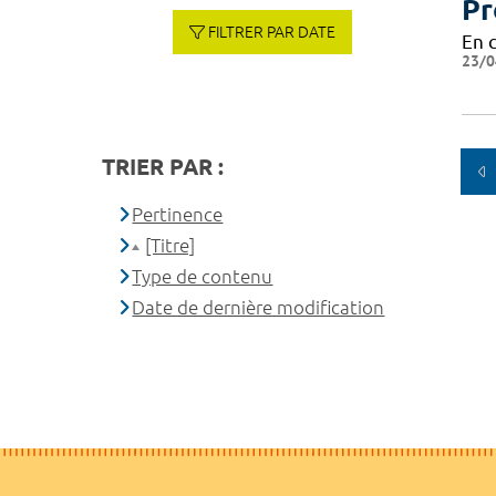
Pr
FILTRER PAR DATE
En 
23/0
TRIER PAR :
Pertinence
[Titre]
Type de contenu
Date de dernière modification