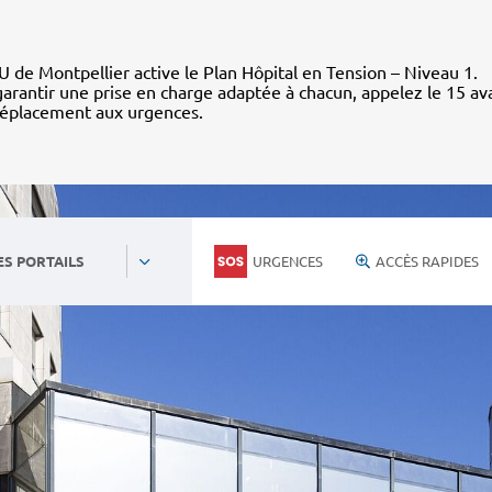
 de Montpellier active le Plan Hôpital en Tension – Niveau 1.
arantir une prise en charge adaptée à chacun, appelez le 15 av
déplacement aux urgences.
URGENCES
ACCÈS RAPIDES
ES PORTAILS