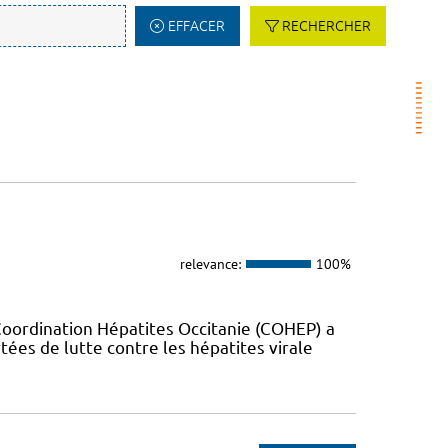
EFFACER
RECHERCHER
relevance:
100%
Coordination Hépatites Occitanie (COHEP) a
es de lutte contre les hépatites virale