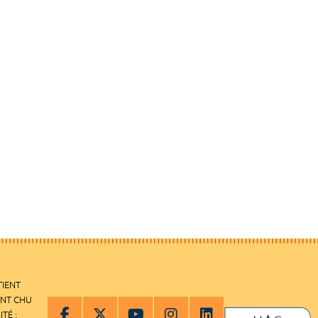
TIENT
ENT CHU
ITÉ :