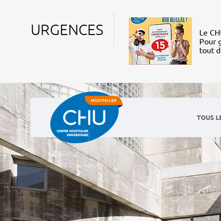
URGENCES
Le CHU
Pour g
tout 
TOUS L