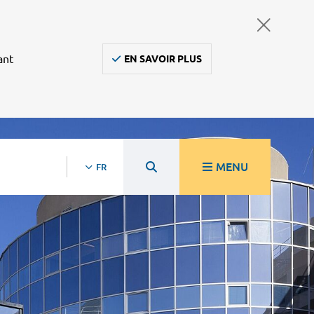
ant
EN SAVOIR PLUS
MENU
FR