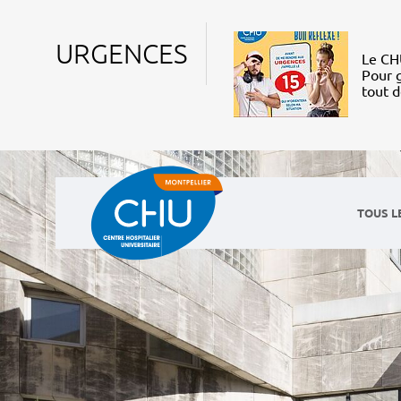
URGENCES
Le CHU
Pour g
tout 
TOUS L