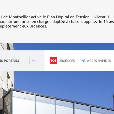
 de Montpellier active le Plan Hôpital en Tension – Niveau 1.
arantir une prise en charge adaptée à chacun, appelez le 15 av
déplacement aux urgences.
URGENCES
ACCÈS RAPIDES
ES PORTAILS