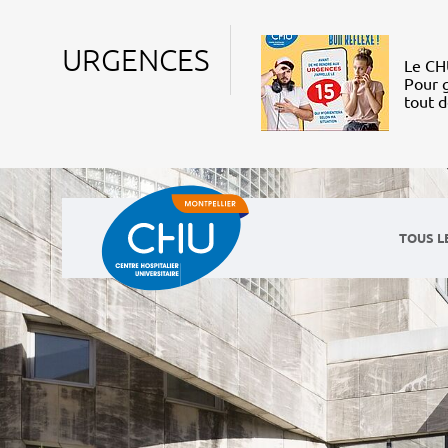
URGENCES
Le CHU
Pour g
tout 
TOUS L