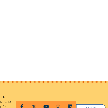
TIENT
ENT CHU
ITÉ :