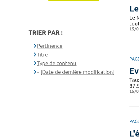
Le
Le 
tou
15/0
TRIER PAR :
Pertinence
Titre
PAG
Type de contenu
Ev
[Date de dernière modification]
Tau
87.
15/0
PAG
L'