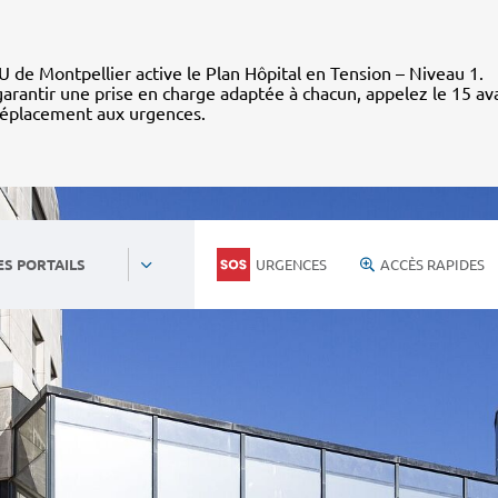
 de Montpellier active le Plan Hôpital en Tension – Niveau 1.
arantir une prise en charge adaptée à chacun, appelez le 15 av
déplacement aux urgences.
URGENCES
ACCÈS RAPIDES
ES PORTAILS