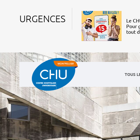
URGENCES
Le CHU
Pour g
tout 
TOUS L