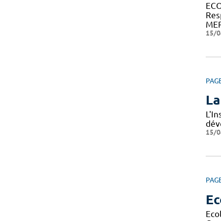
ECO
Res
MER
15/0
PAG
La
L'I
dév
15/0
PAG
Ec
Eco