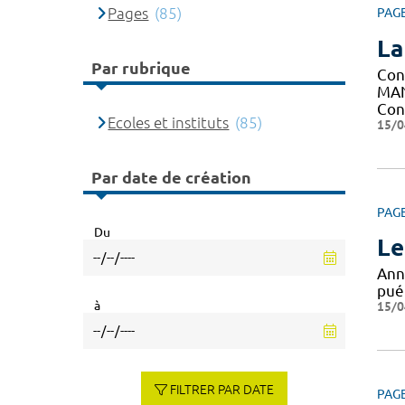
Pages
(85)
PAG
La
Par rubrique
Con
MAN
Con
Ecoles et instituts
(85)
15/0
Par date de création
PAG
Du
Le
Ann
puér
à
15/0
FILTRER PAR DATE
PAG