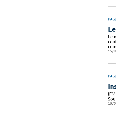
PAG
Le
Le 
con
com
15/0
PAG
In
IFM
Sou
15/0