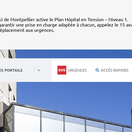
 de Montpellier active le Plan Hôpital en Tension – Niveau 1.
arantir une prise en charge adaptée à chacun, appelez le 15 av
déplacement aux urgences.
URGENCES
ACCÈS RAPIDES
ES PORTAILS