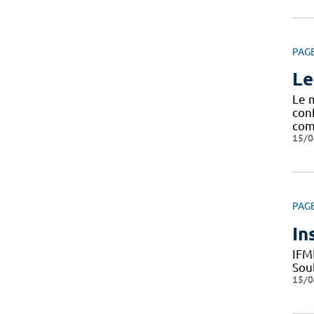
PAG
Le
Le 
con
com
15/0
PAG
In
IFM
Sou
15/0