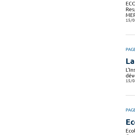
ECO
Res
MER
15/0
PAG
La
L'I
dév
15/0
PAG
Ec
Eco