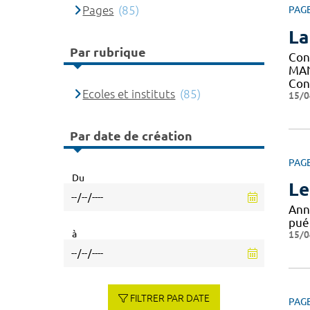
Pages
(85)
PAG
La
Par rubrique
Con
MAN
Con
Ecoles et instituts
(85)
15/0
Par date de création
PAG
Du
Le
Ann
puér
à
15/0
FILTRER PAR DATE
PAG