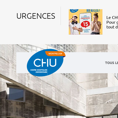
URGENCES
Le CHU
Pour g
tout 
TOUS L