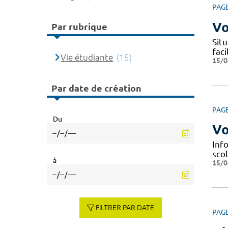
PAG
Vo
Par rubrique
Situ
fac
Vie étudiante
(15)
15/0
Par date de création
PAG
Du
Vo
Info
scol
à
15/0
FILTRER PAR DATE
PAG