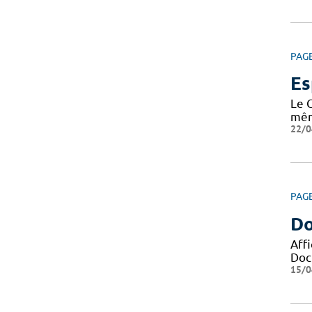
PAG
Es
Le 
même
22/0
PAG
Do
Aff
Docu
15/0