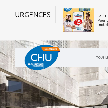
URGENCES
Le CHU
Pour g
tout 
TOUS L