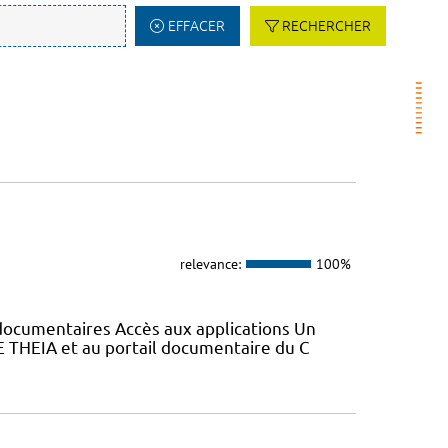
EFFACER
RECHERCHER
relevance:
100%
s documentaires Accès aux applications Un
E THEIA et au portail documentaire du C