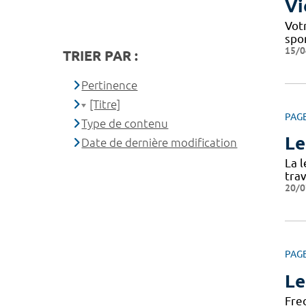
Vi
Votr
spo
15/0
TRIER PAR :
Pertinence
[Titre]
PAG
Type de contenu
Le
Date de dernière modification
La 
tra
20/0
PAG
Le
Fre