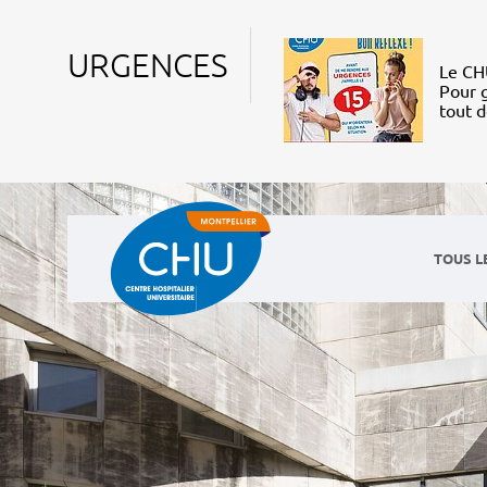
URGENCES
Le CHU
Pour g
tout 
TOUS L