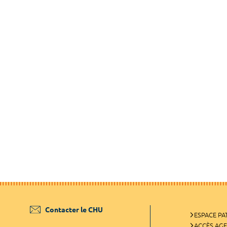
Contacter le CHU
ESPACE PA
ACCÈS AG