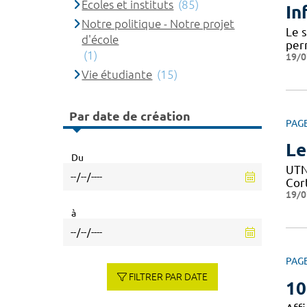
Ecoles et instituts
(85)
In
Notre politique - Notre projet
Le 
d'école
per
(1)
19/0
Vie étudiante
(15)
Par date de création
PAG
Le
Du
UTN 
Cor
19/0
à
PAG
FILTRER PAR DATE
10