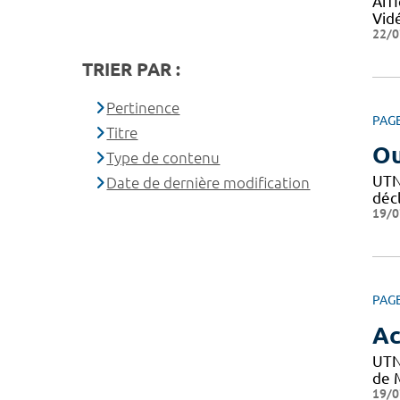
Affi
Vid
22/0
TRIER PAR :
Pertinence
PAG
Titre
Ou
Type de contenu
UTN 
Date de dernière modification
décl
19/0
PAG
Ac
UTN
de M
19/0