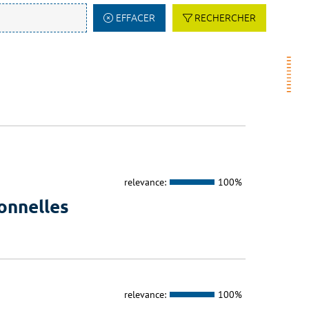
EFFACER
RECHERCHER
relevance:
100%
onnelles
relevance:
100%