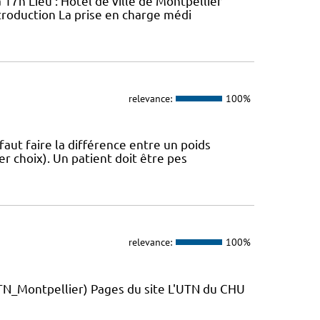
 17h Lieu : Hôtel de ville de Montpellier
troduction La prise en charge médi
relevance:
100%
 faut faire la différence entre un poids
r choix). Un patient doit être pes
relevance:
100%
_Montpellier) Pages du site L'UTN du CHU