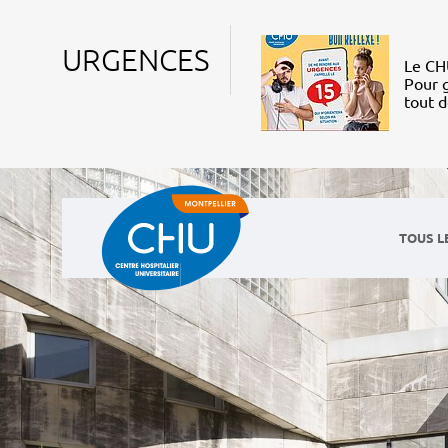
URGENCES
Le CHU
Pour g
tout 
TOUS L