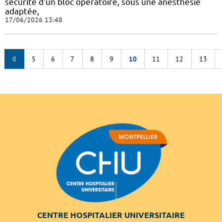
sécurité d'un bloc opératoire, sous une anesthésie
adaptée,
17/06/2026 13:48
5
6
7
8
9
10
11
12
13
CENTRE HOSPITALIER UNIVERSITAIRE