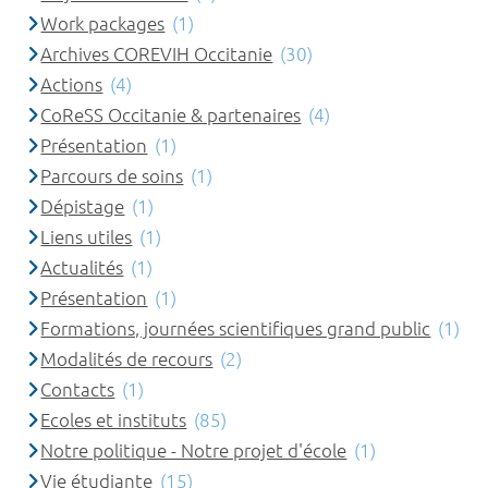
Work packages
(1)
Archives COREVIH Occitanie
(30)
Actions
(4)
CoReSS Occitanie & partenaires
(4)
Présentation
(1)
Parcours de soins
(1)
Dépistage
(1)
Liens utiles
(1)
Actualités
(1)
Présentation
(1)
Formations, journées scientifiques grand public
(1)
Modalités de recours
(2)
Contacts
(1)
Ecoles et instituts
(85)
Notre politique - Notre projet d'école
(1)
Vie étudiante
(15)