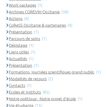
Work packages
(1)
Archives COREVIH Occitanie
(30)
Actions
(4)
CoReSS Occitanie & partenaires
(4)
Présentation
(1)
Parcours de soins
(1)
Dépistage
(1)
Liens utiles
(1)
Actualités
(1)
Présentation
(1)
Formations, journées scientifiques grand public
(1)
Modalités de recours
(2)
Contacts
(1)
Ecoles et instituts
(85)
Notre politique - Notre projet d'école
(1)
Vie étudiante
(15)