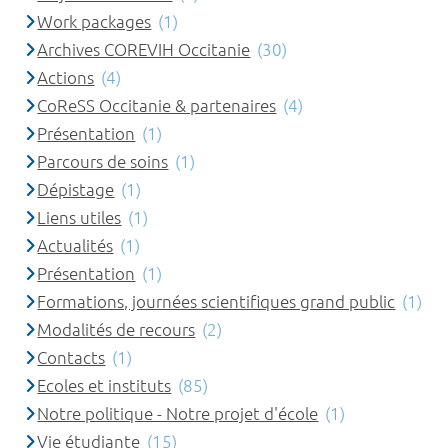
Work packages
(1)
Archives COREVIH Occitanie
(30)
Actions
(4)
CoReSS Occitanie & partenaires
(4)
Présentation
(1)
Parcours de soins
(1)
Dépistage
(1)
Liens utiles
(1)
Actualités
(1)
Présentation
(1)
Formations, journées scientifiques grand public
(1)
Modalités de recours
(2)
Contacts
(1)
Ecoles et instituts
(85)
Notre politique - Notre projet d'école
(1)
Vie étudiante
(15)