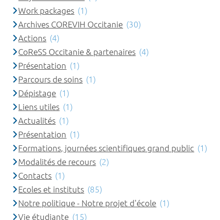
Work packages
(1)
Archives COREVIH Occitanie
(30)
Actions
(4)
CoReSS Occitanie & partenaires
(4)
Présentation
(1)
Parcours de soins
(1)
Dépistage
(1)
Liens utiles
(1)
Actualités
(1)
Présentation
(1)
Formations, journées scientifiques grand public
(1)
Modalités de recours
(2)
Contacts
(1)
Ecoles et instituts
(85)
Notre politique - Notre projet d'école
(1)
Vie étudiante
(15)