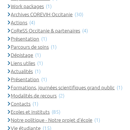
Work packages
(1)
Archives COREVIH Occitanie
(30)
Actions
(4)
CoReSS Occitanie & partenaires
(4)
Présentation
(1)
Parcours de soins
(1)
Dépistage
(1)
Liens utiles
(1)
Actualités
(1)
Présentation
(1)
Formations, journées scientifiques grand public
(1)
Modalités de recours
(2)
Contacts
(1)
Ecoles et instituts
(85)
Notre politique - Notre projet d'école
(1)
Vie étudiante
(15)