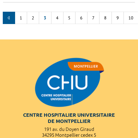
1
2
3
4
5
6
7
8
9
10
CENTRE HOSPITALIER UNIVERSITAIRE
DE MONTPELLIER
191 av. du Doyen Giraud
34295 Montpellier cedex 5