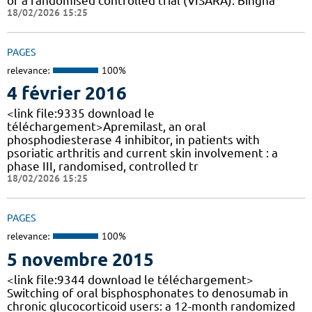
of a randomised controlled trial (VISARA). Bingha
18/02/2026 15:25
PAGES
relevance:
100%
4 février 2016
<link file:9335 download le
téléchargement>Apremilast, an oral
phosphodiesterase 4 inhibitor, in patients with
psoriatic arthritis and current skin involvement : a
phase III, randomised, controlled tr
18/02/2026 15:25
PAGES
relevance:
100%
5 novembre 2015
<link file:9344 download le téléchargement>
Switching of oral bisphosphonates to denosumab in
chronic glucocorticoid users: a 12-month randomized