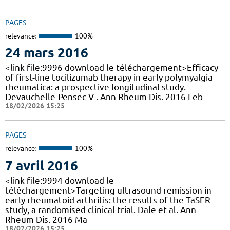
PAGES
relevance:
100%
24 mars 2016
<link file:9996 download le téléchargement>Efficacy
of first-line tocilizumab therapy in early polymyalgia
rheumatica: a prospective longitudinal study.
Devauchelle-Pensec V . Ann Rheum Dis. 2016 Feb
18/02/2026 15:25
PAGES
relevance:
100%
7 avril 2016
<link file:9994 download le
téléchargement>Targeting ultrasound remission in
early rheumatoid arthritis: the results of the TaSER
study, a randomised clinical trial. Dale et al. Ann
Rheum Dis. 2016 Ma
18/02/2026 15:25