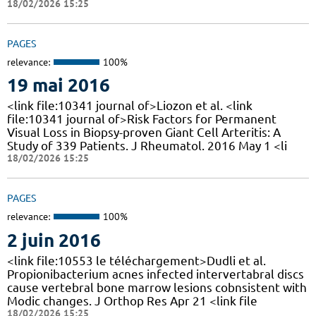
18/02/2026 15:25
PAGES
relevance:
100%
19 mai 2016
<link file:10341 journal of>Liozon et al. <link
file:10341 journal of>Risk Factors for Permanent
Visual Loss in Biopsy-proven Giant Cell Arteritis: A
Study of 339 Patients. J Rheumatol. 2016 May 1 <li
18/02/2026 15:25
PAGES
relevance:
100%
2 juin 2016
<link file:10553 le téléchargement>Dudli et al.
Propionibacterium acnes infected intervertabral discs
cause vertebral bone marrow lesions cobnsistent with
Modic changes. J Orthop Res Apr 21 <link file
18/02/2026 15:25