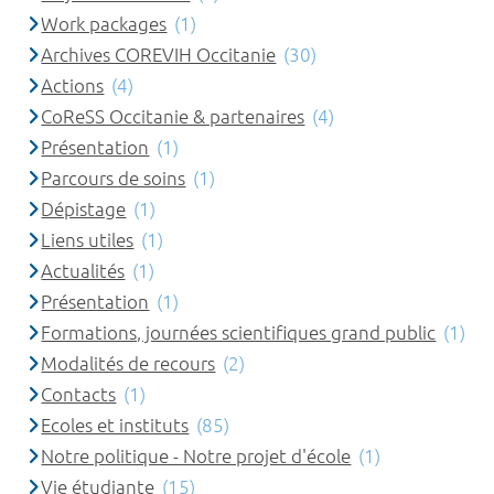
Work packages
(1)
Archives COREVIH Occitanie
(30)
Actions
(4)
CoReSS Occitanie & partenaires
(4)
Présentation
(1)
Parcours de soins
(1)
Dépistage
(1)
Liens utiles
(1)
Actualités
(1)
Présentation
(1)
Formations, journées scientifiques grand public
(1)
Modalités de recours
(2)
Contacts
(1)
Ecoles et instituts
(85)
Notre politique - Notre projet d'école
(1)
Vie étudiante
(15)