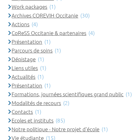
Work packages
(1)
Archives COREVIH Occitanie
(30)
Actions
(4)
CoReSS Occitanie & partenaires
(4)
Présentation
(1)
Parcours de soins
(1)
Dépistage
(1)
Liens utiles
(1)
Actualités
(1)
Présentation
(1)
Formations, journées scientifiques grand public
(1)
Modalités de recours
(2)
Contacts
(1)
Ecoles et instituts
(85)
Notre politique - Notre projet d'école
(1)
Vie étudiante
(15)