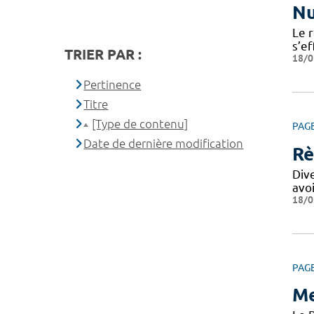
Nu
Le r
s’e
TRIER PAR :
18/0
Pertinence
Titre
[Type de contenu]
PAG
Date de dernière modification
Rè
Div
avo
18/0
PAG
Me