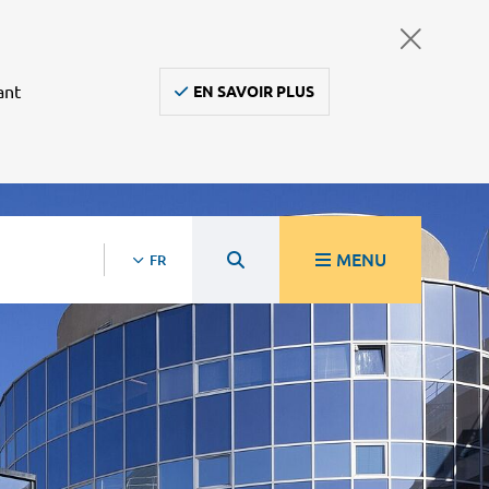
ant
EN SAVOIR PLUS
MENU
FR