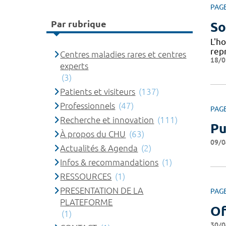
PAG
Par rubrique
So
L'h
repr
Centres maladies rares et centres
18/0
experts
(3)
Patients et visiteurs
(137)
Professionnels
(47)
PAG
Recherche et innovation
(111)
Pu
À propos du CHU
(63)
09/0
Actualités & Agenda
(2)
Infos & recommandations
(1)
RESSOURCES
(1)
PRESENTATION DE LA
PAG
PLATEFORME
Of
(1)
30/0