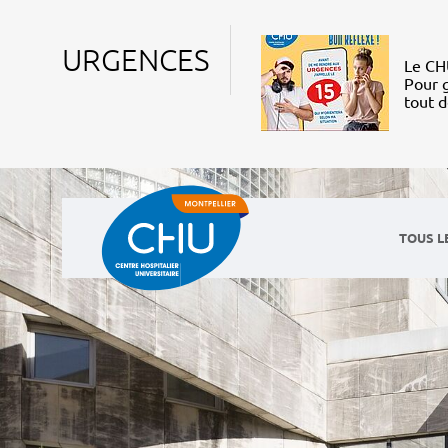
URGENCES
Le CHU
Pour g
tout 
TOUS L