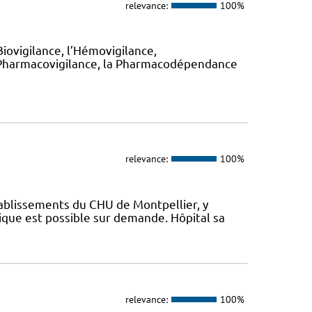
relevance:
100%
iovigilance, l’Hémovigilance,
 la Pharmacovigilance, la Pharmacodépendance
relevance:
100%
tablissements du CHU de Montpellier, y
ique est possible sur demande. Hôpital sa
relevance:
100%