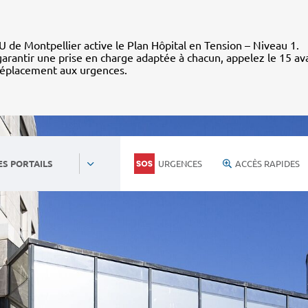
 de Montpellier active le Plan Hôpital en Tension – Niveau 1.
arantir une prise en charge adaptée à chacun, appelez le 15 av
déplacement aux urgences.
URGENCES
ACCÈS RAPIDES
ES PORTAILS