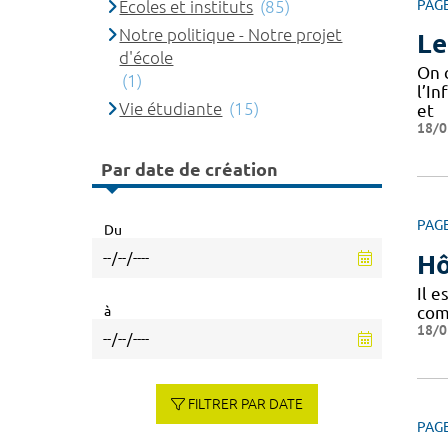
Ecoles et instituts
(85)
PAG
Notre politique - Notre projet
Le
d'école
On 
(1)
l’I
Vie étudiante
(15)
et
18/0
Par date de création
PAG
Du
Hô
Il 
à
com
18/0
FILTRER PAR DATE
PAG