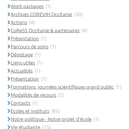
Work packages
(1)
Archives COREVIH Occitanie
(30)
Actions
(4)
CoReSS Occitanie & partenaires
(4)
Présentation
(1)
Parcours de soins
(1)
Dépistage
(1)
Liens utiles
(1)
Actualités
(1)
Présentation
(1)
Formations, journées scientifiques grand public
(1)
Modalités de recours
(2)
Contacts
(1)
Ecoles et instituts
(85)
Notre politique - Notre projet d'école
(1)
Vie étudiante
(15)