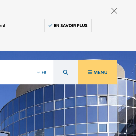
ant
EN SAVOIR PLUS
MENU
FR