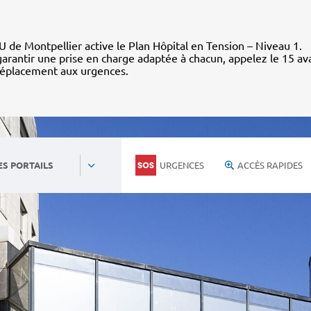
 de Montpellier active le Plan Hôpital en Tension – Niveau 1.
arantir une prise en charge adaptée à chacun, appelez le 15 av
déplacement aux urgences.
URGENCES
ACCÈS RAPIDES
ES PORTAILS