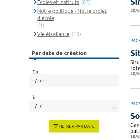
Si
Ecoles et instituts
(85)
20/0
Notre politique - Notre projet
d'école
(1)
Vie étudiante
(15)
PAG
Si
Par date de création
Situ
tota
Du
20/0
à
PAG
So
Can
FILTRER PAR DATE
pat
18/0