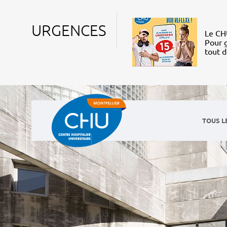
URGENCES
Le CHU
Pour g
tout 
TOUS L