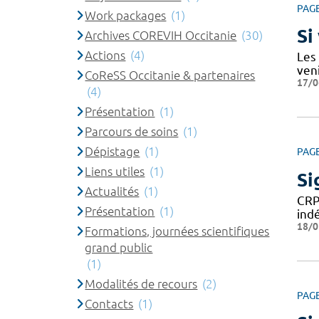
PAG
Work packages
(1)
Si
Archives COREVIH Occitanie
(30)
Actions
(4)
Les
ven
CoReSS Occitanie & partenaires
17/0
(4)
Présentation
(1)
Parcours de soins
(1)
Dépistage
(1)
PAG
Liens utiles
(1)
Si
Actualités
(1)
CRP
Présentation
(1)
ind
18/0
Formations, journées scientifiques
grand public
(1)
Modalités de recours
(2)
PAG
Contacts
(1)