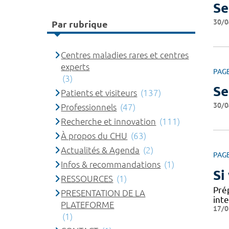
Se
30/0
Par rubrique
Centres maladies rares et centres
experts
PAG
(3)
Se
Patients et visiteurs
(137)
30/0
Professionnels
(47)
Recherche et innovation
(111)
À propos du CHU
(63)
Actualités & Agenda
(2)
PAG
Infos & recommandations
(1)
Si
RESSOURCES
(1)
Prép
PRESENTATION DE LA
int
PLATEFORME
17/0
(1)