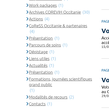
Work packages
(1)
Archives COREVIH Occitanie
(30)
Actions
(4)
PAG
CoReSS Occitanie & partenaires
Vo
(4)
Acc
Présentation
(1)
acc
Parcours de soins
(1)
15/0
Dépistage
(1)
Liens utiles
(1)
Actualités
(1)
PAG
Présentation
(1)
Vo
Formations, journées scientifiques
grand public
Votr
(1)
au C
29/0
Modalités de recours
(2)
Contacts
(1)