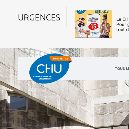
URGENCES
Le CHU
Pour g
tout 
TOUS L