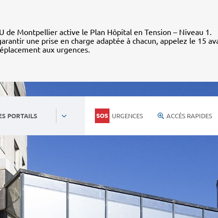
 de Montpellier active le Plan Hôpital en Tension – Niveau 1.
arantir une prise en charge adaptée à chacun, appelez le 15 av
déplacement aux urgences.
URGENCES
ACCÈS RAPIDES
ES PORTAILS