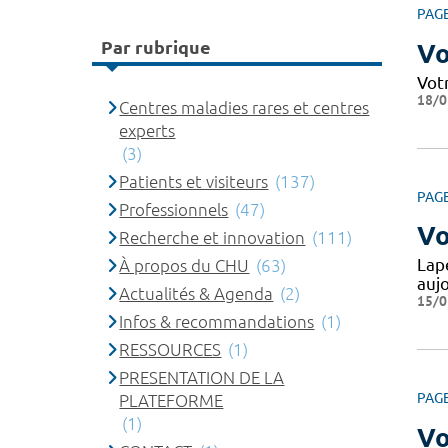
PAG
Par rubrique
Vo
Vot
18/0
Centres maladies rares et centres
experts
(3)
Patients et visiteurs
(137)
PAG
Professionnels
(47)
Vo
Recherche et innovation
(111)
Lape
À propos du CHU
(63)
auj
Actualités & Agenda
(2)
15/0
Infos & recommandations
(1)
RESSOURCES
(1)
PRESENTATION DE LA
PAG
PLATEFORME
(1)
Vo