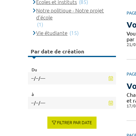
Ecoles et instituts
(85)
Notre politique - Notre projet
PAG
d'école
Vo
(1)
Vie étudiante
(15)
Vou
par
21/0
Par date de création
Du
PAG
Vo
à
Cha
et r
17/0
FILTRER PAR DATE
PAG