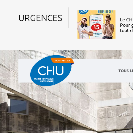
URGENCES
Le CHU
Pour g
tout 
TOUS L