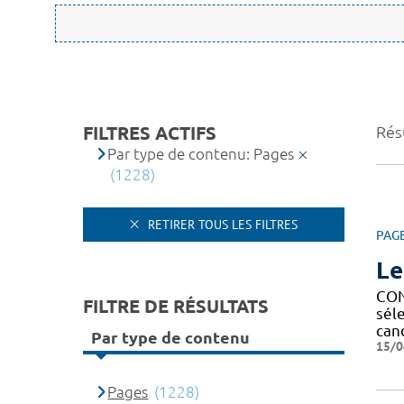
FILTRES ACTIFS
Rés
Par type de contenu: Pages
(1228)
RETIRER TOUS LES FILTRES
PAG
Le
CON
FILTRE DE RÉSULTATS
sél
can
Par type de contenu
15/0
Pages
(1228)