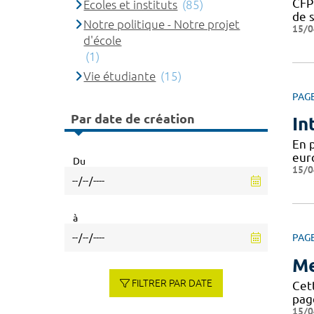
CFP
Ecoles et instituts
(85)
de s
Notre politique - Notre projet
15/0
d'école
(1)
Vie étudiante
(15)
PAG
Par date de création
In
En 
eur
Du
15/0
à
PAG
Me
FILTRER PAR DATE
Cett
page
15/0