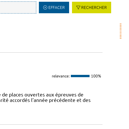
EFFACER
RECHERCHER
relevance:
100%
de places ouvertes aux épreuves de
larité accordés l’année précédente et des