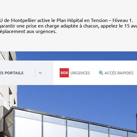
 de Montpellier active le Plan Hôpital en Tension – Niveau 1.
arantir une prise en charge adaptée à chacun, appelez le 15 av
déplacement aux urgences.
URGENCES
ACCÈS RAPIDES
ES PORTAILS