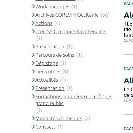
PAG
Work packages
(1)
Al
Archives COREVIH Occitanie
(30)
Actions
(4)
TLE
PRO
CoReSS Occitanie & partenaires
la s
(4)
18/0
Présentation
(1)
Parcours de soins
(1)
Dépistage
(1)
PAG
Liens utiles
(1)
Al
Actualités
(1)
Présentation
(1)
Le 
de 
Formations, journées scientifiques
18/0
grand public
(1)
Modalités de recours
(2)
Contacts
(1)
PAG