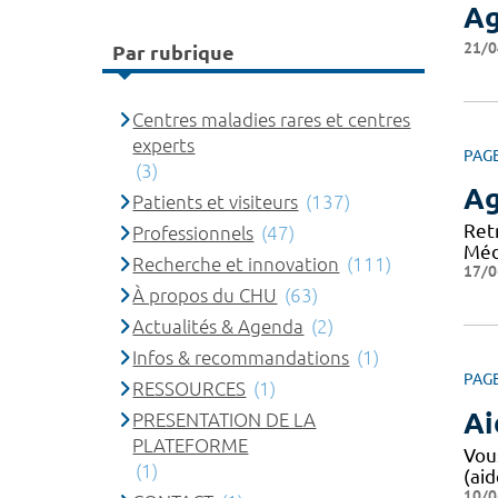
Ag
21/0
Par rubrique
Centres maladies rares et centres
experts
PAG
(3)
A
Patients et visiteurs
(137)
Ret
Professionnels
(47)
Méd
Recherche et innovation
(111)
17/0
À propos du CHU
(63)
Actualités & Agenda
(2)
Infos & recommandations
(1)
PAG
RESSOURCES
(1)
Ai
PRESENTATION DE LA
PLATEFORME
Vou
(1)
(aid
10/0