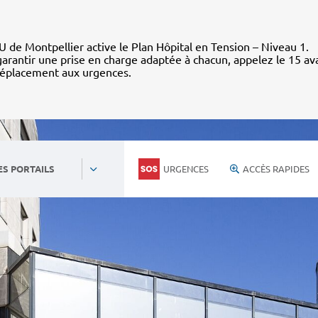
 de Montpellier active le Plan Hôpital en Tension – Niveau 1.
arantir une prise en charge adaptée à chacun, appelez le 15 av
déplacement aux urgences.
URGENCES
ACCÈS RAPIDES
ES PORTAILS