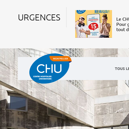
URGENCES
Le CHU
Pour g
tout 
TOUS L