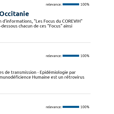
relevance:
100%
Occitanie
n d'informations, "Les Focus du COREVIH"
i-dessous chacun de ces "Focus" ainsi
relevance:
100%
s de transmission - Epidémiologie par
’Immunodéficience Humaine est un rétrovirus
relevance:
100%