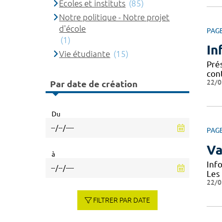
Ecoles et instituts
(85)
Notre politique - Notre projet
d'école
PAG
(1)
In
Vie étudiante
(15)
Prés
cont
22/0
Par date de création
Du
PAG
Va
à
Inf
Les
22/0
FILTRER PAR DATE