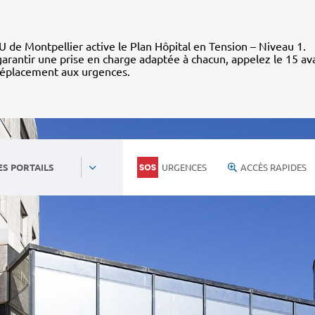
 de Montpellier active le Plan Hôpital en Tension – Niveau 1.
arantir une prise en charge adaptée à chacun, appelez le 15 av
déplacement aux urgences.
URGENCES
ACCÈS RAPIDES
ES PORTAILS