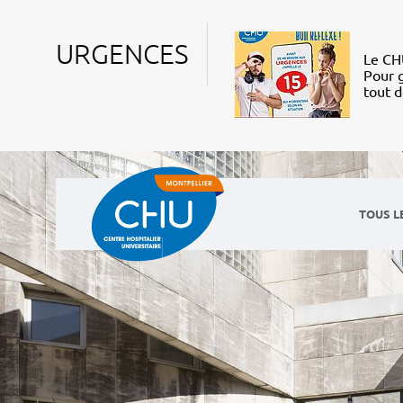
URGENCES
Le CHU
Pour g
tout 
TOUS L