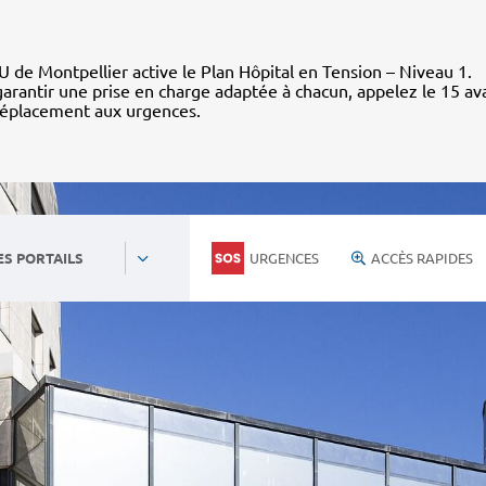
 de Montpellier active le Plan Hôpital en Tension – Niveau 1.
arantir une prise en charge adaptée à chacun, appelez le 15 av
déplacement aux urgences.
URGENCES
ACCÈS RAPIDES
ES PORTAILS