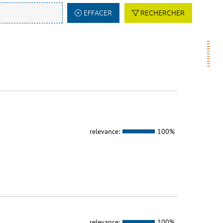
EFFACER
RECHERCHER
relevance:
100%
relevance:
100%