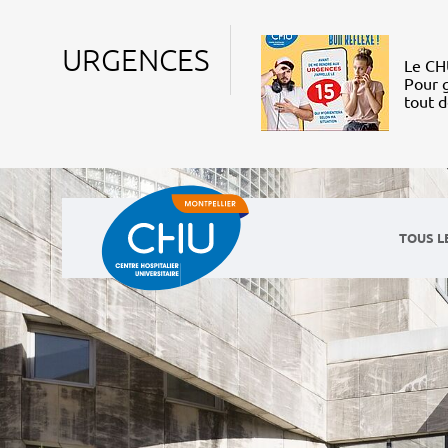
URGENCES
Le CHU
Pour g
tout 
TOUS L