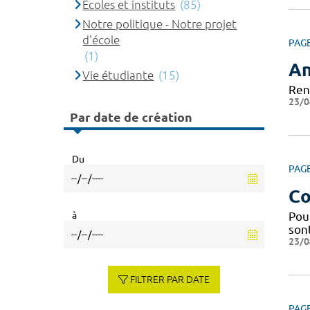
Ecoles et instituts
(85)
Notre politique - Notre projet
d'école
PAG
(1)
An
Vie étudiante
(15)
Ren
23/0
Par date de création
Du
PAG
Co
à
Pou
sont
23/0
FILTRER PAR DATE
PAG