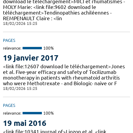
download le téléchargement>MICI et rhumatismes -
MOLY Marie: <link file:9602 download le
téléchargement>Tendinopathies achiléennes -
REMPENAULT Claire : <lin
18/02/2026 15:25
PAGES
relevance:
100%
19 janvier 2017
<link file:12607 download le téléchargement>Jones
et al. Five-year efficacy and safety of Tocilizumab
monotherapy in patients with rheumatoid arthritis
who were Methotrexate - and Biologic- naive or F
18/02/2026 15:25
PAGES
relevance:
100%
19 mai 2016
<link file:10341 journal of>Liozon et al. <link