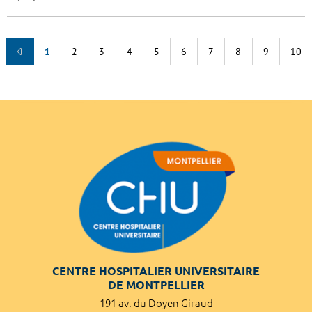
1
2
3
4
5
6
7
8
9
10
CENTRE HOSPITALIER UNIVERSITAIRE
DE MONTPELLIER
191 av. du Doyen Giraud