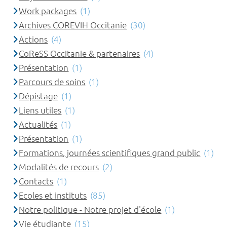
Work packages
(1)
Archives COREVIH Occitanie
(30)
Actions
(4)
CoReSS Occitanie & partenaires
(4)
Présentation
(1)
Parcours de soins
(1)
Dépistage
(1)
Liens utiles
(1)
Actualités
(1)
Présentation
(1)
Formations, journées scientifiques grand public
(1)
Modalités de recours
(2)
Contacts
(1)
Ecoles et instituts
(85)
Notre politique - Notre projet d'école
(1)
Vie étudiante
(15)